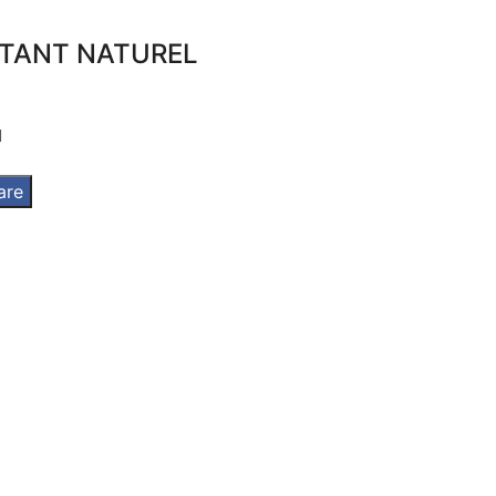
TANT NATUREL
l
are